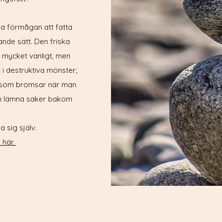
la förmågan att fatta
ande sätt. Den friska
n mycket vanligt, men
i destruktiva mönster;
v, som bromsar när man
och lämna saker bakom
a sig själv.
 här.