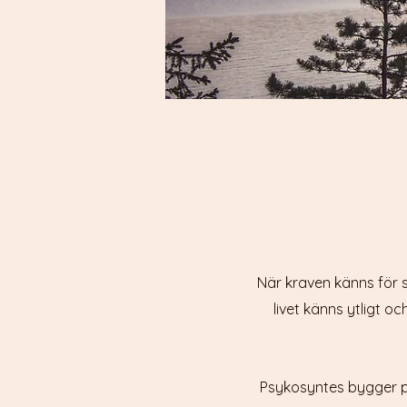
När kraven känns för s
livet känns ytligt 
Psykosyntes bygger p