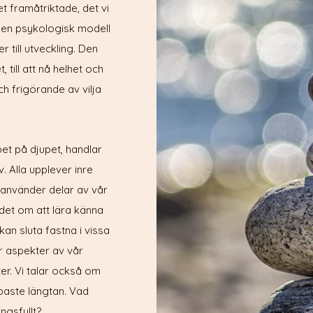
framåtriktade, det vi
r en psykologisk modell
till utveckling. Den
 till att nå helhet och
h frigörande av vilja
et på djupet, handlar
iv. Alla upplever inre
vi använder delar av vår
 det om att lära känna
an sluta fastna i vissa
er aspekter av vår
ter. Vi talar också om
paste längtan. Vad
ngsfullt?