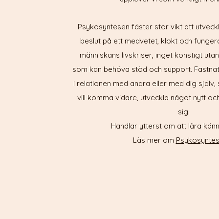
Psykosyntesen fäster stor vikt att utveck
beslut på ett medvetet, klokt och funger
människans livskriser, inget konstigt uta
som kan behöva stöd och support. Fastnat 
i relationen med andra eller med dig själ
vill komma vidare, utveckla något nytt 
sig.
Handlar ytterst om att lära känn
Läs mer om
Psykosyntes