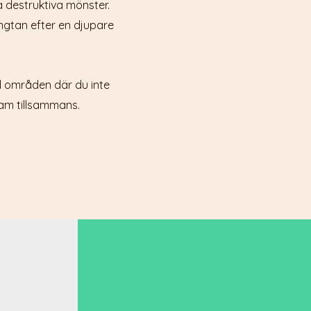
va destruktiva mönster.
ngtan efter en djupare
ll områden där du inte
ram tillsammans.