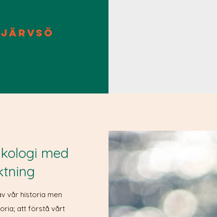
järvsö
ykologi med
ktning
 av vår historia men
oria; att förstå vårt