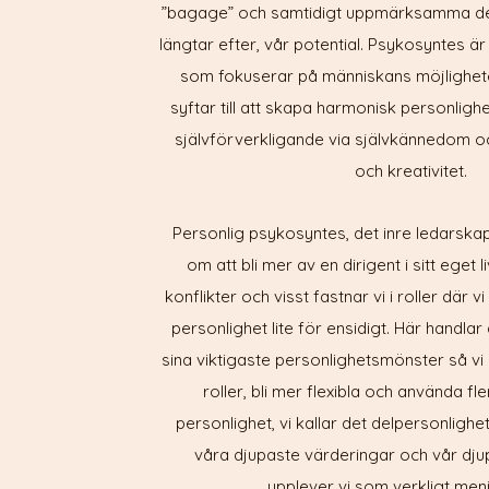
”bagage” och samtidigt uppmärksamma det 
längtar efter, vår potential. Psykosyntes ä
som fokuserar på människans möjligheter 
syftar till att skapa harmonisk personlighet,
självförverkligande via självkännedom oc
och kreativitet.
Personlig psykosyntes, det inre ledarskap
om att bli mer av en dirigent i sitt eget l
konflikter och visst fastnar vi i roller där 
personlighet lite för ensidigt. Här handlar
sina viktigaste personlighetsmönster så vi k
roller, bli mer flexibla och använda fl
personlighet, vi kallar det delpersonlighe
våra djupaste värderingar och vår dju
upplever vi som verkligt meni